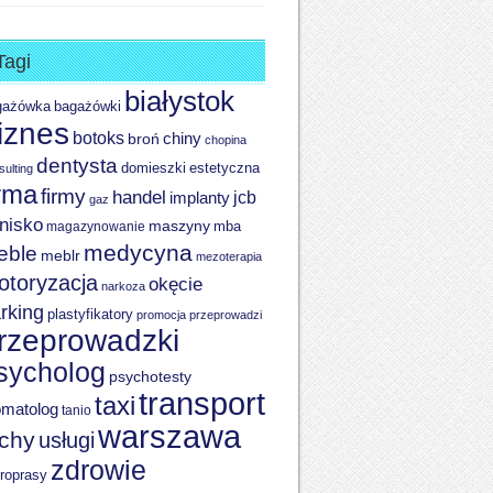
Tagi
białystok
bagażówki
gażówka
iznes
botoks
chiny
broń
chopina
dentysta
domieszki
estetyczna
sulting
irma
firmy
handel
implanty
jcb
gaz
tnisko
maszyny
magazynowanie
mba
medycyna
eble
meblr
mezoterapia
otoryzacja
okęcie
narkoza
rking
plastyfikatory
promocja
przeprowadzi
rzeprowadzki
sycholog
psychotesty
transport
taxi
omatolog
tanio
warszawa
ychy
usługi
zdrowie
roprasy