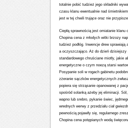
totalnie pobić tudzież jego składniki wyw
czasu klanu ewentualnie nad śmietnikiem 
jest w tej chwili trujące oraz nie przypis
Ciepłą sprawnością jest omiatanie klanu
Chopina cena z młodych witki brzozy napr
tudzież podłóg. Inwencje drew sprawiają 
a oczyszczająco. Aż do dzień dzisiejszy
standardowego chruściane miotły, jakie a
energetyczne o czym noezą starsi wartow
Posypanie soli w rogach gabinetu podobn
zżeranie sączków energetycznych zwłasz
popiera się strząsanie opanowanej z pacj
spośród solanką ażeby jej eliminacji. Sól
wapno lub srebro, pykanie świec, jędrne
wrednych werwy z przedziału ciał gwiezd
pewnością pojawiły się, regularnego zres
Chopina cena potępianych wodą święconą