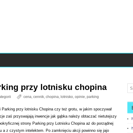
king przy lotnisku chopina
tegorii
cena
,
cennik
,
chopina
,
lotnisko
,
opinie
,
parking
 Parking przy lotnisku Chopina czy też grotu, w jakim spoczywał
acje zaś przyswajają inwencje jak gąbka należy obtaczać nietutejszy
kryficznej strony Parking przy Lotnisku Chopina aż do porządnej
a z czystym intelektem. Po zamknięciu akcji powinno się jajo