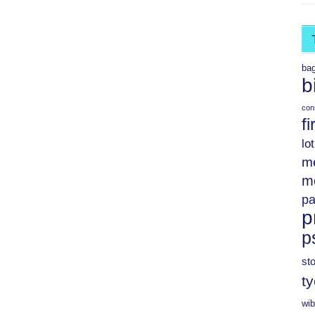
ba
b
con
f
lo
m
m
pa
p
p
st
t
wib