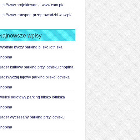
http://www.projektowanie-www.com.pl/
http://www.transport-przeprowadzki.waw.pl/
Najnowsze wpisy
Wybitnie byczy parking blisko lotniska
chopina
Nader kultowy parking przy lotnisku chopina
Nadzwyczaj fajowy parking blisko lotniska
chopina
Wielce odlotowy parking blisko lotniska
chopina
Nader wyczesany parking przy lotnisku
chopina