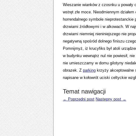
Wieszanie wianków z czosnku u powały d
wstręt złe moce. Nieodmiennym działem d
horrendalnego symbole nieprotestanckie 
drzwiami źródłowymi i w alkowach. W naj
drzwiami niemniej nieniniejszego nie pro
negatywną spośród dolnego finiszu czego
Pomnijmyż, iż krucyfiks był atoli urząd
w budynku wewnątrz nul nie powiesił, nie
nie umieszczamy w domu gilotyny niedale
obrazek. Z
parking
krzyży akceptowalne s
napisane w kołowrót uciski celtyckie wzgl
Temat nawigacji
← Poprzedni post
Następny post →