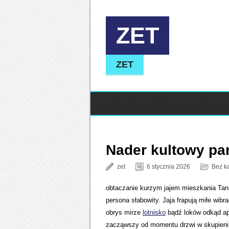
ZET
ZET
Nader kultowy par
zet
6 stycznia 2026
Bez ka
obtaczanie kurzym jajem mieszkania Tani
persona słabowity. Jaja frapują miłe wibr
obrys mirze
lotnisko
bądź loków odkąd apo
zacząwszy od momentu drzwi w skupieniu 