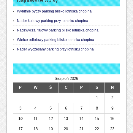
Najnowsze wpisy
Wybitnie byczy parking blisko lotniska chopina
Nader kultowy parking przy lotnisku chopina
Nadzwyczaj fajowy parking blisko lotniska chopina
Wielce odlotowy parking blisko lotniska chopina
Nader wyczesany parking przy lotnisku chopina
Sierpień 2026
P
W
Ś
C
P
S
N
1
2
3
4
5
6
7
8
9
10
11
12
13
14
15
16
17
18
19
20
21
22
23