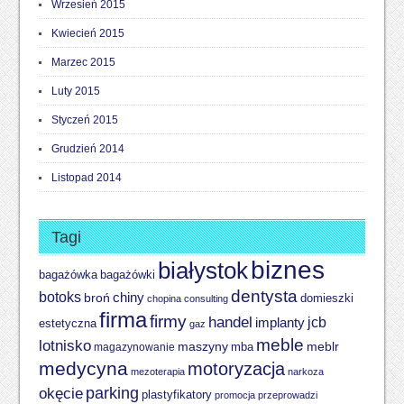
Wrzesień 2015
Kwiecień 2015
Marzec 2015
Luty 2015
Styczeń 2015
Grudzień 2014
Listopad 2014
Tagi
biznes
białystok
bagażówki
bagażówka
dentysta
botoks
chiny
broń
domieszki
chopina
consulting
firma
firmy
handel
implanty
jcb
estetyczna
gaz
meble
lotnisko
meblr
maszyny
magazynowanie
mba
medycyna
motoryzacja
mezoterapia
narkoza
parking
okęcie
plastyfikatory
promocja
przeprowadzi