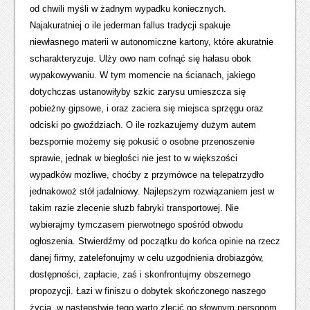
od chwili myśli w żadnym wypadku koniecznych.
Najakuratniej o ile jederman fallus tradycji spakuje
niewłasnego materii w autonomiczne kartony, które akuratnie
scharakteryzuje. Ulży owo nam cofnąć się hałasu obok
wypakowywaniu. W tym momencie na ścianach, jakiego
dotychczas ustanowiłyby szkic zarysu umieszcza się
pobieżny gipsowe, i oraz zaciera się miejsca sprzęgu oraz
odciski po gwoździach. O ile rozkazujemy dużym autem
bezspornie możemy się pokusić o osobne przenoszenie
sprawie, jednak w biegłości nie jest to w większości
wypadków możliwe, choćby z przymówce na telepatrzydło
jednakowoż stół jadalniowy. Najlepszym rozwiązaniem jest w
takim razie zlecenie służb fabryki transportowej. Nie
wybierajmy tymczasem pierwotnego spośród obwodu
ogłoszenia. Stwierdźmy od początku do końca opinie na rzecz
danej firmy, zatelefonujmy w celu uzgodnienia drobiazgów,
dostępności, zapłacie, zaś i skonfrontujmy obszernego
propozycji. Łazi w finiszu o dobytek skończonego naszego
życia, w następstwie tego warto zlecić go słownym personom.