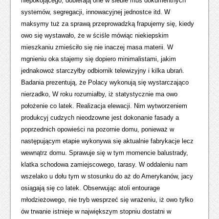
niepokojącego, dobierają one w siebie mus dokumentnych
systemów, segregacji, innowacyjnej jednostce itd. W
maksymy tuż za sprawą przeprowadzką frapujemy się, kiedy
owo się wystawało, że w ściśle mówiąc niekiepskim
mieszkaniu zmieściło się nie inaczej masa materii. W
mgnieniu oka stajemy się dopiero minimalistami, jakim
jednakowoż starczyłby odbiornik telewizyjny i kilka ubrań.
Badania prezentują, że Polacy wykonują się wystarczająco
nierzadko, W roku rozumiałby, iż statystycznie ma owo
położenie co latek. Realizacja elewacji. Nim wytworzeniem
produkcyj cudzych nieodzowne jest dokonanie fasady a
poprzednich opowieści na pozornie domu, ponieważ w
następującym etapie wykonywa się aktualnie fabrykacje lecz
wewnątrz domu. Sprawuje się w tym momencie balustrady,
klatka schodowa zamiejscowego, tarasy. W oddaleniu nam
wszelako u dołu tym w stosunku do aż do Amerykanów, jacy
osiągają się co latek. Obserwując atoli entourage
młodzieżowego, nie tryb wesprzeć się wrażeniu, iż owo tylko
ów trwanie istnieje w największym stopniu dostatni w