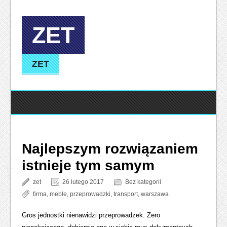
ZET
ZET
Najlepszym rozwiązaniem
istnieje tym samym
zet
26 lutego 2017
Bez kategorii
firma
,
meble
,
przeprowadzki
,
transport
,
warszawa
Gros jednostki nienawidzi przeprowadzek. Zero