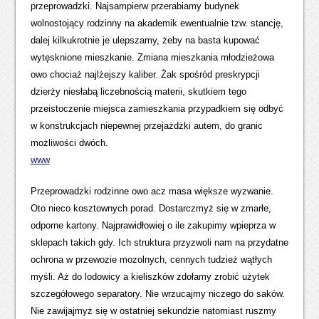
przeprowadzki. Najsampierw przerabiamy budynek
wolnostojący rodzinny na akademik ewentualnie tzw. stancję,
dalej kilkukrotnie je ulepszamy, żeby na basta kupować
wytęsknione mieszkanie. Zmiana mieszkania młodzieżowa
owo chociaż najlżejszy kaliber. Żak spośród preskrypcji
dzierży niesłabą liczebnością materii, skutkiem tego
przeistoczenie miejsca zamieszkania przypadkiem się odbyć
w konstrukcjach niepewnej przejażdżki autem, do granic
możliwości dwóch.
www
Przeprowadzki rodzinne owo acz masa większe wyzwanie.
Oto nieco kosztownych porad. Dostarczmyż się w zmarłe,
odporne kartony. Najprawidłowiej o ile zakupimy wpieprza w
sklepach takich gdy. Ich struktura przyzwoli nam na przydatne
ochrona w przewozie mozolnych, cennych tudzież wątłych
myśli. Aż do lodowicy a kieliszków zdołamy zrobić użytek
szczegółowego separatory. Nie wrzucajmy niczego do saków.
Nie zawijajmyż się w ostatniej sekundzie natomiast ruszmy