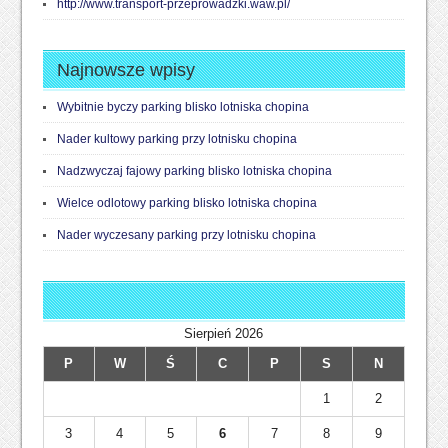
http://www.transport-przeprowadzki.waw.pl/
Najnowsze wpisy
Wybitnie byczy parking blisko lotniska chopina
Nader kultowy parking przy lotnisku chopina
Nadzwyczaj fajowy parking blisko lotniska chopina
Wielce odlotowy parking blisko lotniska chopina
Nader wyczesany parking przy lotnisku chopina
Sierpień 2026
P
W
Ś
C
P
S
N
1
2
3
4
5
6
7
8
9