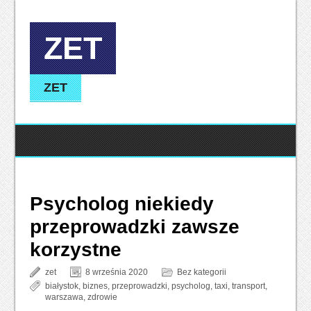
ZET
ZET
Psycholog niekiedy
przeprowadzki zawsze
korzystne
zet
8 września 2020
Bez kategorii
białystok
,
biznes
,
przeprowadzki
,
psycholog
,
taxi
,
transport
,
warszawa
,
zdrowie