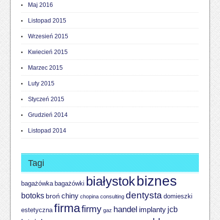
Maj 2016
Listopad 2015
Wrzesień 2015
Kwiecień 2015
Marzec 2015
Luty 2015
Styczeń 2015
Grudzień 2014
Listopad 2014
Tagi
biznes
białystok
bagażówki
bagażówka
dentysta
botoks
chiny
broń
domieszki
chopina
consulting
firma
firmy
handel
implanty
jcb
estetyczna
gaz