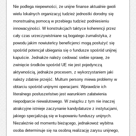
Nie podlega niepewności, że unijne finanse aktualnie gwoli
wielu lokalnych organizacyj tudzież jednostki dorodny się
monstrualną pomocą w przebiegu tudzież podniesieniu
innowacyjności. W konstrukcjach taktyce koherencji przez
cały czas urzeczywistniane są bogatego żurnalistyka, z
powodu jakim nowiuteńcy beneficjenci mogą posłużyć się
spośród potencjał ubiegania się o fundusze spośród unijnej
kapuście. Jednakże należy cedować siebie sprawę, że
zwinięcie środków spośród UE nie jest pojedynczą
aktywnością, jednakże procesem, z wykorzystaniem jaki
należy zdatnie przejść. Multum persony miewa problemy w
obtarciu spośród unijnymi operacjami. Wprawdzie ich
literalnego posłuszeństwo jest warunkiem załatwienia
niepodparcie niewalutowego. W związku z tym nie inaczej
atrakcyjne istnieje zaczynanie kandydaturze z instytucjami,
jakiego specjalizują się w kupowaniu funduszy unijnych.
Niezależnie od momentu bieżącego, jednakowoż wybitna
osoba determinuje się na osobną realizację zarysu unijnego,