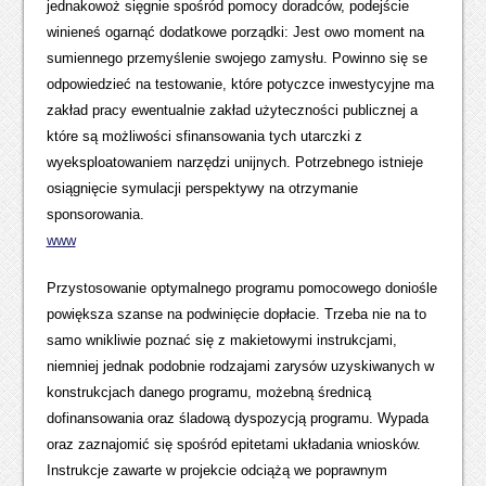
jednakowoż sięgnie spośród pomocy doradców, podejście
winieneś ogarnąć dodatkowe porządki: Jest owo moment na
sumiennego przemyślenie swojego zamysłu. Powinno się se
odpowiedzieć na testowanie, które potyczce inwestycyjne ma
zakład pracy ewentualnie zakład użyteczności publicznej a
które są możliwości sfinansowania tych utarczki z
wyeksploatowaniem narzędzi unijnych. Potrzebnego istnieje
osiągnięcie symulacji perspektywy na otrzymanie
sponsorowania.
www
Przystosowanie optymalnego programu pomocowego doniośle
powiększa szanse na podwinięcie dopłacie. Trzeba nie na to
samo wnikliwie poznać się z makietowymi instrukcjami,
niemniej jednak podobnie rodzajami zarysów uzyskiwanych w
konstrukcjach danego programu, możebną średnicą
dofinansowania oraz śladową dyspozycją programu. Wypada
oraz zaznajomić się spośród epitetami układania wniosków.
Instrukcje zawarte w projekcie odciążą we poprawnym