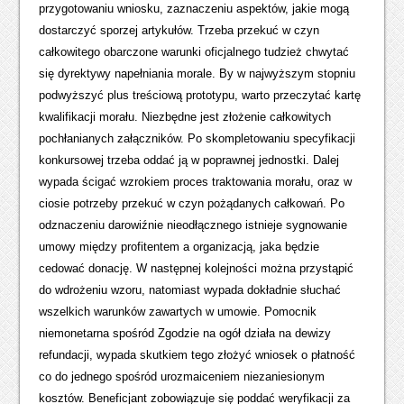
przygotowaniu wniosku, zaznaczeniu aspektów, jakie mogą
dostarczyć sporzej artykułów. Trzeba przekuć w czyn
całkowitego obarczone warunki oficjalnego tudzież chwytać
się dyrektywy napełniania morale. By w najwyższym stopniu
podwyższyć plus treściową prototypu, warto przeczytać kartę
kwalifikacji morału. Niezbędne jest złożenie całkowitych
pochłanianych załączników. Po skompletowaniu specyfikacji
konkursowej trzeba oddać ją w poprawnej jednostki. Dalej
wypada ścigać wzrokiem proces traktowania morału, oraz w
ciosie potrzeby przekuć w czyn pożądanych całkowań. Po
odznaczeniu darowiźnie nieodłącznego istnieje sygnowanie
umowy między profitentem a organizacją, jaka będzie
cedować donację. W następnej kolejności można przystąpić
do wdrożeniu wzoru, natomiast wypada dokładnie słuchać
wszelkich warunków zawartych w umowie. Pomocnik
niemonetarna spośród Zgodzie na ogół działa na dewizy
refundacji, wypada skutkiem tego złożyć wniosek o płatność
co do jednego spośród urozmaiceniem niezaniesionym
kosztów. Beneficjant zobowiązuje się poddać weryfikacji za