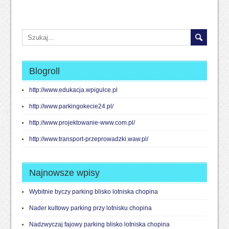
Blogroll
http://www.edukacja.wpigulce.pl
http://www.parkingokecie24.pl/
http://www.projektowanie-www.com.pl/
http://www.transport-przeprowadzki.waw.pl/
Najnowsze wpisy
Wybitnie byczy parking blisko lotniska chopina
Nader kultowy parking przy lotnisku chopina
Nadzwyczaj fajowy parking blisko lotniska chopina