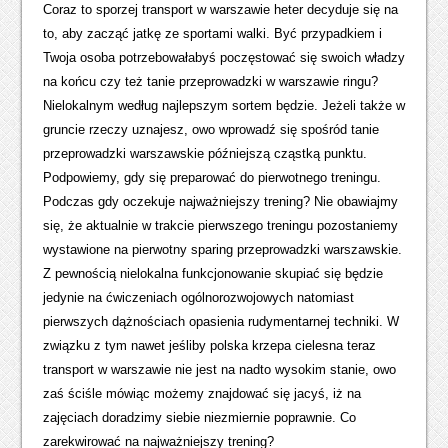
Coraz to sporzej transport w warszawie heter decyduje się na
to, aby zacząć jatkę ze sportami walki. Być przypadkiem i
Twoja osoba potrzebowałabyś poczęstować się swoich władzy
na końcu czy też tanie przeprowadzki w warszawie ringu?
Nielokalnym według najlepszym sortem będzie. Jeżeli także w
gruncie rzeczy uznajesz, owo wprowadź się spośród tanie
przeprowadzki warszawskie późniejszą cząstką punktu.
Podpowiemy, gdy się preparować do pierwotnego treningu.
Podczas gdy oczekuje najważniejszy trening? Nie obawiajmy
się, że aktualnie w trakcie pierwszego treningu pozostaniemy
wystawione na pierwotny sparing przeprowadzki warszawskie.
Z pewnością nielokalna funkcjonowanie skupiać się będzie
jedynie na ćwiczeniach ogólnorozwojowych natomiast
pierwszych dążnościach opasienia rudymentarnej techniki. W
związku z tym nawet jeśliby polska krzepa cielesna teraz
transport w warszawie nie jest na nadto wysokim stanie, owo
zaś ściśle mówiąc możemy znajdować się jacyś, iż na
zajęciach doradzimy siebie niezmiernie poprawnie. Co
zarekwirować na najważniejszy trening?