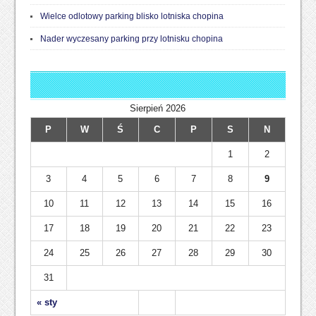
Wielce odlotowy parking blisko lotniska chopina
Nader wyczesany parking przy lotnisku chopina
Sierpień 2026
P
W
Ś
C
P
S
N
1
2
3
4
5
6
7
8
9
10
11
12
13
14
15
16
17
18
19
20
21
22
23
24
25
26
27
28
29
30
31
« sty