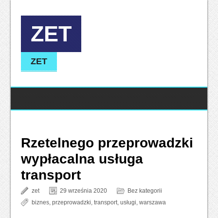
ZET
ZET
Rzetelnego przeprowadzki
wypłacalna usługa
transport
zet
29 września 2020
Bez kategorii
biznes
,
przeprowadzki
,
transport
,
usługi
,
warszawa