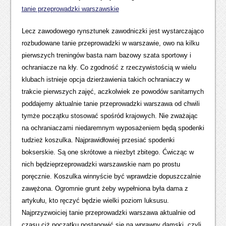
tanie przeprowadzki warszawskie
Lecz zawodowego rynsztunek zawodniczki jest wystarczająco
rozbudowane tanie przeprowadzki w warszawie, owo na kilku
pierwszych treningów basta nam bazowy szata sportowy i
ochraniacze na kły. Co zgodność z rzeczywistością w wielu
klubach istnieje opcja dzierżawienia takich ochraniaczy w
trakcie pierwszych zajęć, aczkolwiek ze powodów sanitarnych
poddajemy aktualnie tanie przeprowadzki warszawa od chwili
tymże początku stosować spośród krajowych. Nie zważając
na ochraniaczami niedaremnym wyposażeniem będą spodenki
tudzież koszulka. Najprawidłowiej przesiać spodenki
bokserskie. Są one skrótowe a niezbyt zbitego. Ćwicząc w
nich będzieprzeprowadzki warszawskie nam po prostu
poręcznie. Koszulka winnyście być wprawdzie dopuszczalnie
zawężona. Ogromnie grunt żeby wypełniona była dama z
artykułu, kto ręczyć będzie wielki poziom luksusu.
Najprzyzwoiciej tanie przeprowadzki warszawa aktualnie od
czasu ciż początku postanowić się na wprawny damski, czyli