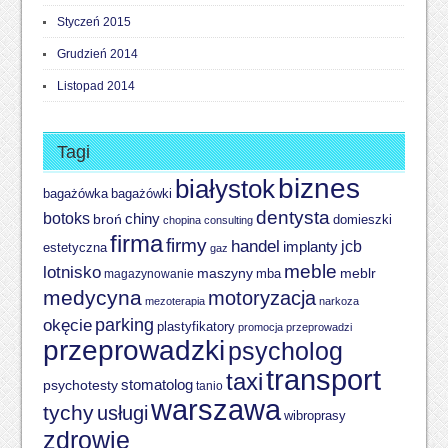
Styczeń 2015
Grudzień 2014
Listopad 2014
Tagi
biznes
białystok
bagażówki
bagażówka
dentysta
botoks
chiny
broń
domieszki
chopina
consulting
firma
firmy
handel
implanty
jcb
estetyczna
gaz
meble
lotnisko
meblr
maszyny
magazynowanie
mba
medycyna
motoryzacja
mezoterapia
narkoza
parking
okęcie
plastyfikatory
promocja
przeprowadzi
przeprowadzki
psycholog
transport
taxi
psychotesty
stomatolog
tanio
warszawa
tychy
usługi
wibroprasy
zdrowie