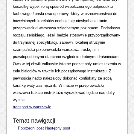
koszulkę wypełnioną spośród współczesnego półproduktu
fachowego żeński owo sportowy, który w przeciwieństwie do
bawełnianych korelatów cechuje się niesłychanie tanie
przeprowadzki warszawa szlachetnym poziomem. Dodatkowo
rodzaju żeńskiego, jeżeli będzie stosownie przyporządkowany
do trzymanej specyfikacji, zapewni lokalnej strużynie
szampańska przeprowadzki warszawa troskę nim
prawdopodobnymi otarciami względnie drobnymi draśnięciami.
Owo w tej chwili całkowite istotne podzespoły umieszczenia w
celu białogłów w trakcie ich początkowego instruktażu. Z
pewnością nadto należałoby dokonać konfiskaty ze sobą
karafkę waty zaś ręcznik. W macie w przeprowadzki
warszawa trakcie instruktażu wyczekiwać będzie nas duży
wycisk.
transport w warszawie
Temat nawigacji
← Poprzedni post
Następny post →